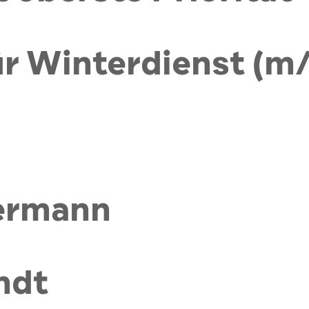
ür Winterdienst (m
ermann
ndt