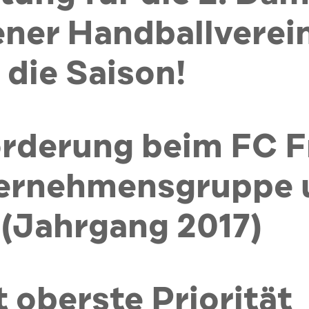
ner Handballverein
 die Saison!
derung beim FC Fri
ernehmensgruppe u
 (Jahrgang 2017)
t oberste Priorität