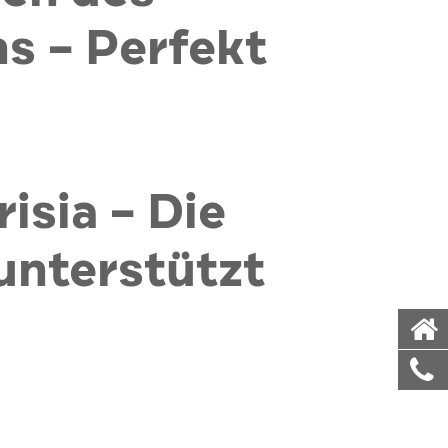
s – Perfekt
sia – Die
nterstützt