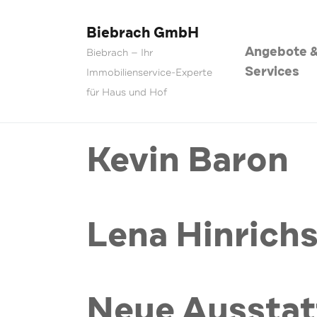
Biebrach GmbH
Angebote 
Biebrach — Ihr
Services
Immobilienservice-Experte
für Haus und Hof
Kevin Baron
Lena Hinrich
Neue Ausstat