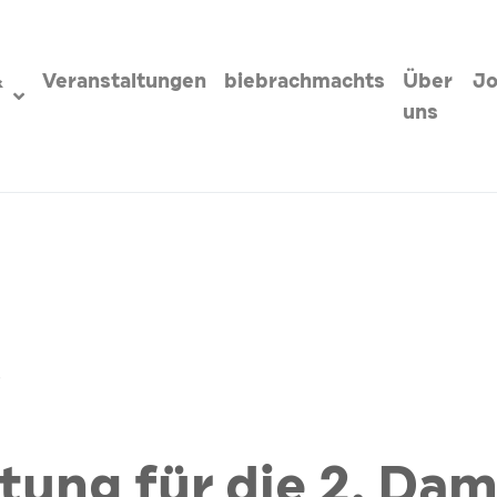
&
Veranstaltungen
biebrachmachts
Über
J
uns
s
tung für die 2. Da