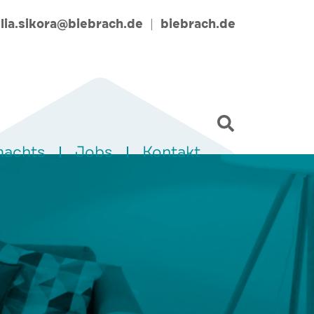
ulia.sikora@biebrach.de
biebrach.de
|
machts
Jobs
Kontakt