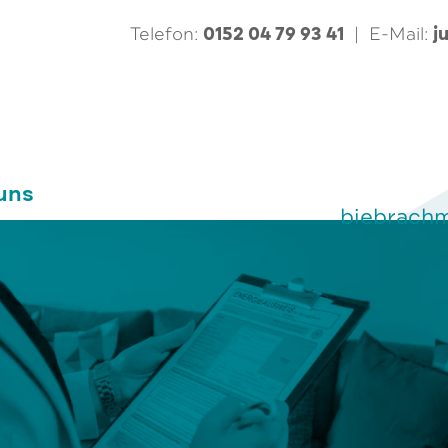
0152 04 79 93 41
j
Telefon:
|
E-Mail:
uns
biebrach