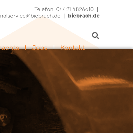
Telefon: 04421 4826610 |
biebrach.de
onalservice@biebrach.de |
machts
Jobs
Kontakt