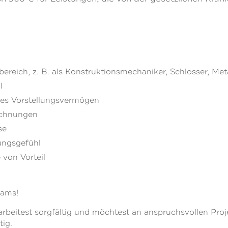
reich, z. B. als Konstruktionsmechaniker, Schlosser, Meta
l
hes Vorstellungsvermögen
ichnungen
se
ungsgefühl
 von Vorteil
eams!
arbeitest sorgfältig und möchtest an anspruchsvollen Proj
tig.