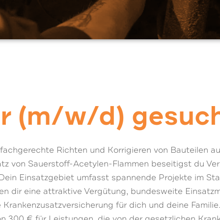
r (m/w/d) gesuc
 fachgerechte Richten und Korrigieren von Bauteilen au
satz von Sauerstoff-Acetylen-Flammen beseitigst du Ve
. Dein Einsatzgebiet umfasst spannende Projekte im Sta
n dir eine attraktive Vergütung, bundesweite Einsatzm
 Krankenzusatzversicherung für dich und deine Familie.
 300 € für Leistungen, die von der gesetzlichen Krank