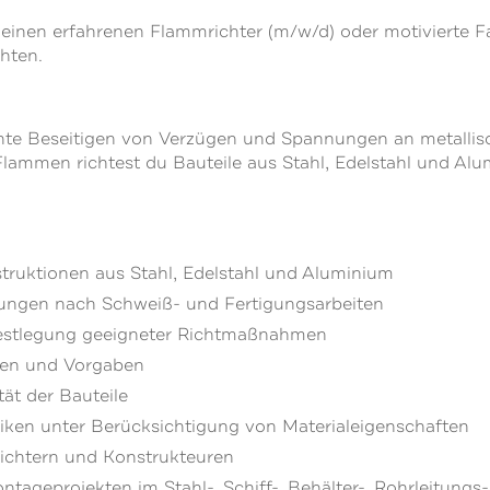
inen erfahrenen Flammrichter (m/w/d) oder motivierte Fac
hten.
chte Beseitigen von Verzügen und Spannungen an metallis
Flammen richtest du Bauteile aus Stahl, Edelstahl und Alum
ruktionen aus Stahl, Edelstahl und Aluminium
ungen nach Schweiß- und Fertigungsarbeiten
estlegung geeigneter Richtmaßnahmen
gen und Vorgaben
tät der Bauteile
ken unter Berücksichtigung von Materialeigenschaften
ichtern und Konstrukteuren
tageprojekten im Stahl-, Schiff-, Behälter-, Rohrleitung