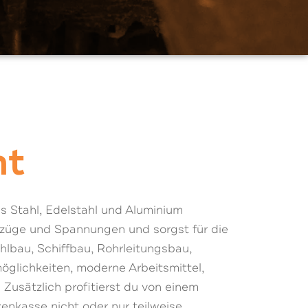
ht
s Stahl, Edelstahl und Aluminium
rzüge und Spannungen und sorgst für die
hlbau, Schiffbau, Rohrleitungsbau,
öglichkeiten, moderne Arbeitsmittel,
 Zusätzlich profitierst du von einem
enkasse nicht oder nur teilweise