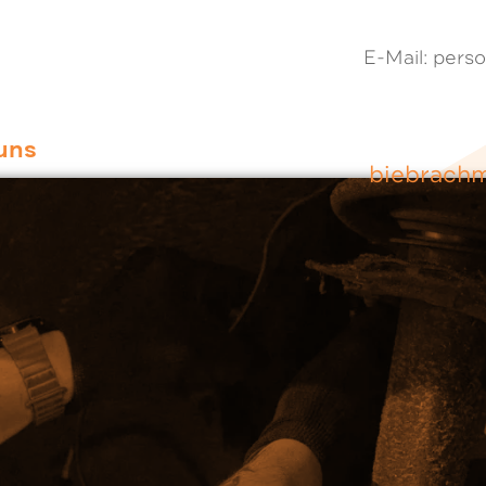
E-Mail: pers
uns
biebrach