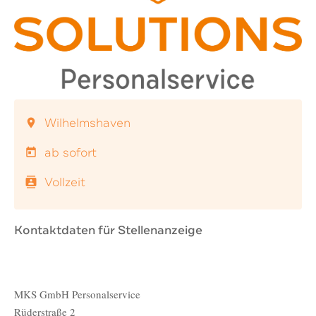
Wilhelmshaven
location_on
ab sofort
today
Vollzeit
contacts
Kontaktdaten für Stellenanzeige
MKS GmbH Personalservice
Rüderstraße 2