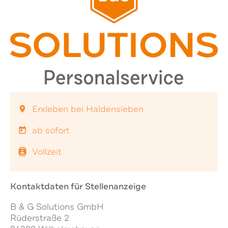
Erxleben bei Haldensleben
location_on
ab sofort
today
Vollzeit
contacts
Kontaktdaten für Stellenanzeige
B & G Solutions GmbH
Rüderstraße 2