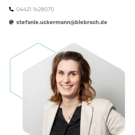
04421 1428070
stefanie.uckermann@biebrach.de